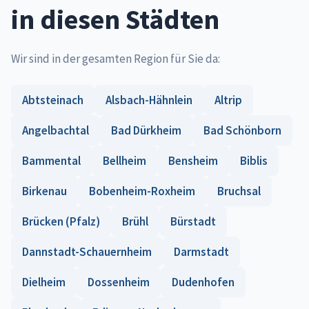
in diesen Städten
Wir sind in der gesamten Region für Sie da:
Abtsteinach
Alsbach-Hähnlein
Altrip
Angelbachtal
Bad Dürkheim
Bad Schönborn
Bammental
Bellheim
Bensheim
Biblis
Birkenau
Bobenheim-Roxheim
Bruchsal
Brücken (Pfalz)
Brühl
Bürstadt
Dannstadt-Schauernheim
Darmstadt
Dielheim
Dossenheim
Dudenhofen