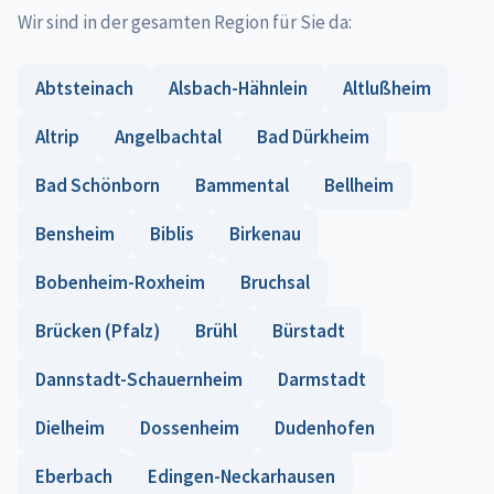
Wir sind in der gesamten Region für Sie da:
Abtsteinach
Alsbach-Hähnlein
Altlußheim
Altrip
Angelbachtal
Bad Dürkheim
Bad Schönborn
Bammental
Bellheim
Bensheim
Biblis
Birkenau
Bobenheim-Roxheim
Bruchsal
Brücken (Pfalz)
Brühl
Bürstadt
Dannstadt-Schauernheim
Darmstadt
Dielheim
Dossenheim
Dudenhofen
Eberbach
Edingen-Neckarhausen