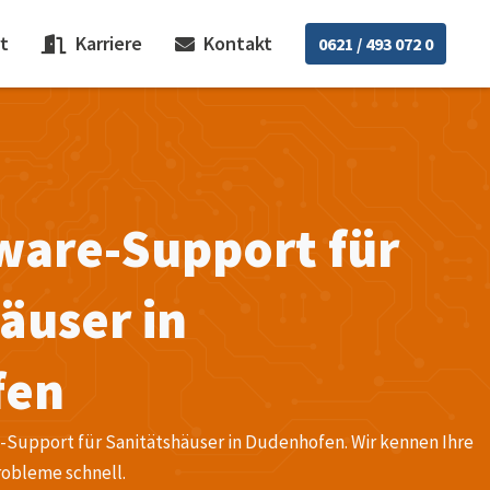
t
Karriere
Kontakt
0621 / 493 072 0
ware-Support für
äuser in
fen
e-Support für Sanitätshäuser in Dudenhofen. Wir kennen Ihre
robleme schnell.