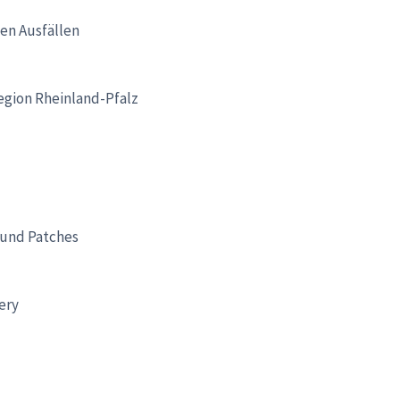
hen Ausfällen
egion Rheinland-Pfalz
und Patches
ery