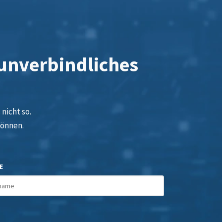
 unverbindliches
nicht so.
können.
E