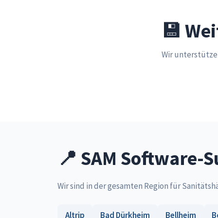
💾 Wei
Wir unterstütz
📍 SAM Software-S
Wir sind in der gesamten Region für Sanitätsh
Altrip
Bad Dürkheim
Bellheim
B