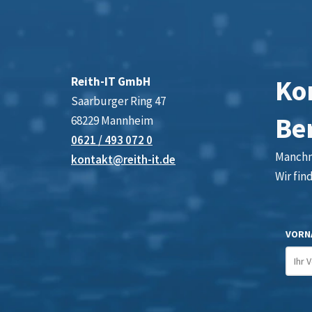
Kon
Reith-IT GmbH
Saarburger Ring 47
Be
68229 Mannheim
0621 / 493 072 0
Manchma
kontakt@reith-it.de
Wir fin
VORN