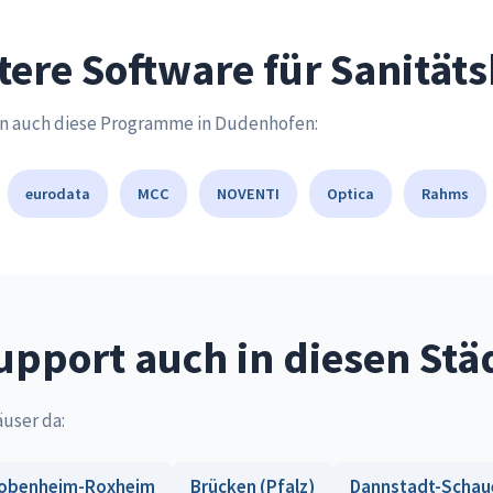
tere Software für Sanität
en auch diese Programme in Dudenhofen:
eurodata
MCC
NOVENTI
Optica
Rahms
upport auch in diesen Stä
äuser da:
obenheim-Roxheim
Brücken (Pfalz)
Dannstadt-Schau