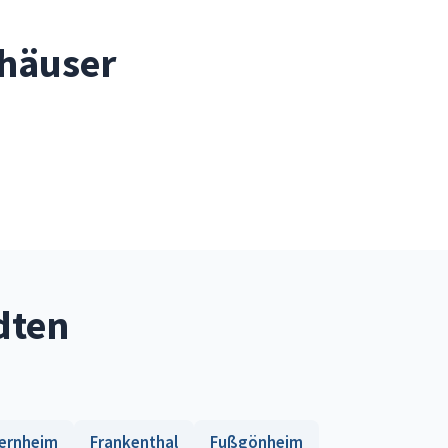
shäuser
dten
ernheim
Frankenthal
Fußgönheim