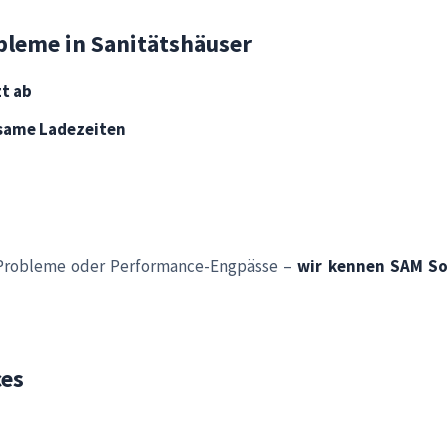
bleme in Sanitätshäuser
zt ab
same Ladezeiten
n-Probleme oder Performance-Engpässe –
wir kennen SAM So
ces